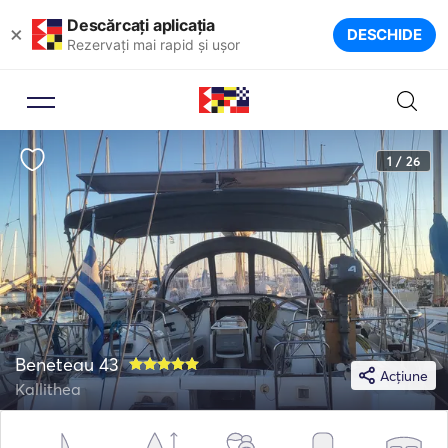
Descărcați aplicația
×
DESCHIDE
Rezervați mai rapid și ușor
1 / 26
Beneteau 43
Acțiune
Kallithea