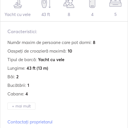
Yacht cu vele
43 ft
8
4
5
Caracteristici:
Număr maxim de persoane care pot dormi:
8
Oaspeți de croazieră maximă:
10
Tipul de barcă:
Yacht cu vele
Lungime:
43 ft
(13 m)
Băi:
2
Bucătării:
1
Cabane:
4
+ mai mult
Producător:
Beneteau
Contactați proprietarul
Model:
Oceanis 43