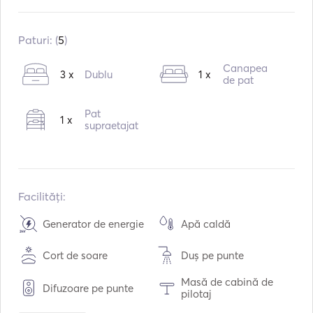
Construit în:
10 / 2009
Motoare:
1 x 50hp
Paturi: (
5
)
Tipul de combustibil:
Diesel
Canapea
3 x
Dublu
1 x
Consumul:
5
L /ora
de pat
Capacitatea de apă:
360
L
Pat
1 x
Capacitatea de combustibil:
200
L
supraetajat
Viteza maximă de croazieră:
8
noduri
Facilități:
Generator de energie
Apă caldă
Cort de soare
Duș pe punte
Masă de cabină de
Difuzoare pe punte
pilotaj