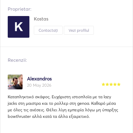
Proprietar:
Kostas
Contactați
Vezi profilul
Recenzii:
Alexandros
20 May 2026
Καταπληκτικό σκάφος. Ευχάριστη ιστιοπλοϊα με τα lazy
jacks στη μαιστρα και το ρολλερ στη genoa. Καθαρό μέσα
με όλες τις ανέσεις. Θέλει λίγη εμπειρία λόγω μη ύπαρξης
bowthruster αλλά κατά τα άλλα εξαιρετικό.