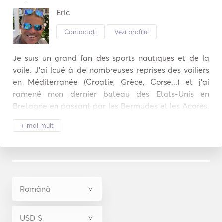
Eric
Contactați
Vezi profilul
Je suis un grand fan des sports nautiques et de la 
voile. J'ai loué à de nombreuses reprises des voiliers 
en Méditerranée (Croatie, Grèce, Corse...) et j'ai 
ramené mon dernier bateau des Etats-Unis en 
Bretagne en passant par les Bermudes et les Açores. 
Je suis actuellement skipper aux Antilles et je propose 
+ mai mult
du charter au départ du Marin en Martinique. Let's 
go sailing! 