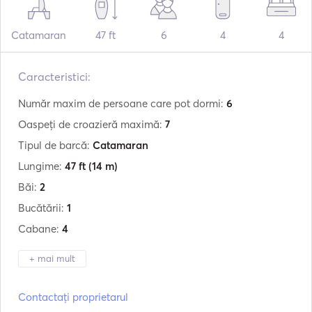
Catamaran
47 ft
6
4
4
Caracteristici:
Număr maxim de persoane care pot dormi:
6
Oaspeți de croazieră maximă:
7
Tipul de barcă:
Catamaran
Lungime:
47 ft
(14 m)
Băi:
2
Bucătării:
1
Cabane:
4
+ mai mult
Producător:
Catana
Contactați proprietarul
Model:
47