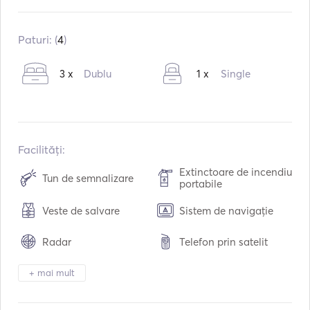
Construit în:
01 / 2015
Reparație în:
06 / 2025
Paturi: (
4
)
Motoare:
2 x 55hp
3 x
Dublu
1 x
Single
Tipul de combustibil:
Diesel
Consumul:
9
L /ora
Capacitatea de apă:
700
L
Capacitatea de combustibil:
600
L
Facilități:
Viteza maximă de croazieră:
8
noduri
Extinctoare de incendiu
Tun de semnalizare
portabile
Veste de salvare
Sistem de navigație
Radar
Telefon prin satelit
Stație meteo
Trolii electrice
+ mai mult
Motor exterior
VHF