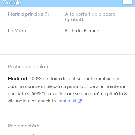
and Les Saintes, the Grenadines, and more. 

Sistem automat de
AIS / NAVTEX
stingere a incendiilor
Marina principală:
Alte porturi de plecare
(gratuit):
Pilot automat
Ancoră electrică
Le Marin
Fort-de-France
Apărători
Politica de anulare:
Moderat:
100% din taxa de iaht se poate rambursa în
cazul în care se anulează cu până la 31 de zile înainte de
check-in și 50% în cazul în care se anulează cu până la 8
zile înainte de check-in.
mai mult
Reglementări: