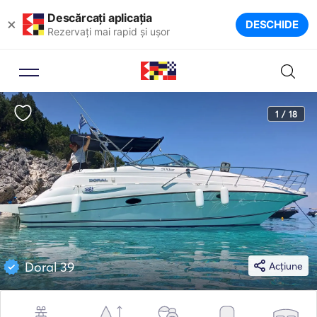
Descărcați aplicația
×
DESCHIDE
Rezervați mai rapid și ușor
1 / 18
Doral 39
Acțiune