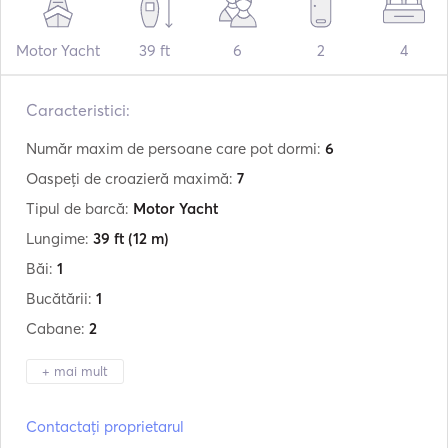
Motor Yacht
39 ft
6
2
4
Caracteristici:
Număr maxim de persoane care pot dormi:
6
Oaspeți de croazieră maximă:
7
Tipul de barcă:
Motor Yacht
Lungime:
39 ft
(12 m)
Băi:
1
Bucătării:
1
Cabane:
2
+ mai mult
Producător:
Doral
Contactați proprietarul
Model:
39ft