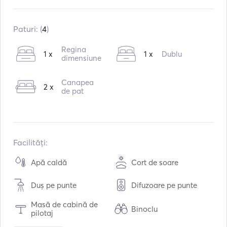
Construit în:
01 / 2015
Motoare:
2
Paturi: (
4
)
Tipul de combustibil:
Diesel
Regina
1 x
1 x
Dublu
dimensiune
Canapea
2 x
de pat
Facilități:
Apă caldă
Cort de soare
Duș pe punte
Difuzoare pe punte
Masă de cabină de
Binoclu
pilotaj