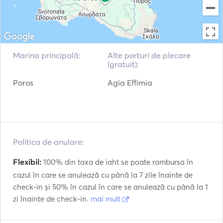
"Magical" Moments: The reviews are filled with emotional 
language, with experiences described as "truly 
wonderful," "magical," and "enchanting". This emotional 
resonance is a key indicator of the company's success. It 
Marina principală:
Alte porturi de plecare
suggests that Doral's value is not just in the tangible 
(gratuit):
services it provides but in the intangible feelings of 
Poros
Agia Effimia
wonder, relaxation, and personal connection it creates. 
The operator’s ability to generate such powerful, positive 
emotional responses is what truly sets it apart from 
competitors and makes the premium cost a worthwhile 
investment for its clientele.  
Politica de anulare:
Flexibil:
100% din taxa de iaht se poate rambursa în
cazul în care se anulează cu până la 7 zile înainte de
check-in și 50% în cazul în care se anulează cu până la 1
zi înainte de check-in.
mai mult