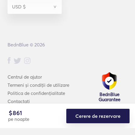
I’m at your service and I can’t wait to share our next 
adventure on the sea! 
BednBlue © 2026
Centrul de ajutor
Termeni și condiții de utilizare
Politica de confidențialitate
BednBlue
Guarantee
Contactați
$
861
Cerere de rezervare
pe noapte