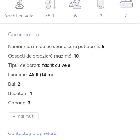
Yacht cu vele
45 ft
6
3
4
Caracteristici:
Număr maxim de persoane care pot dormi:
6
Oaspeți de croazieră maximă:
10
Tipul de barcă:
Yacht cu vele
Lungime:
45 ft
(14 m)
Băi:
2
Bucătării:
1
Cabane:
3
+ mai mult
Producător:
Beneteau
Contactați proprietarul
Model:
Oceanis 45