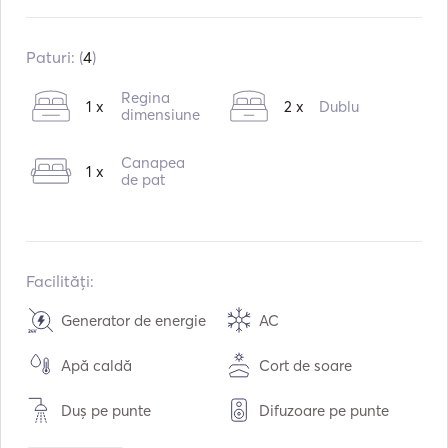
Construit în:
11 / 2015
Reparație în:
11 / 2022
Paturi: (
4
)
Motoare:
1 x 57hp
Regina
1 x
2 x
Dublu
Tipul de combustibil:
dimensiune
Diesel
Consumul:
6
L /ora
Canapea
1 x
Capacitatea de apă:
570
L
de pat
Capacitatea de combustibil:
400
L
Facilități:
Generator de energie
AC
Apă caldă
Cort de soare
Duș pe punte
Difuzoare pe punte