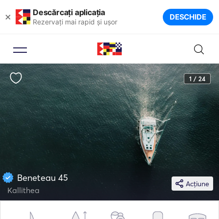
Descărcați aplicația
×
DESCHIDE
Rezervați mai rapid și ușor
1 / 24
Beneteau 45
Acțiune
Kallithea