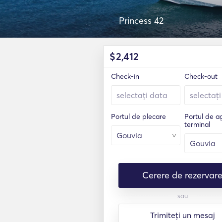
Princess 42
$
2,412
Check-in
Check-out
Portul de plecare
Portul de 
terminal
Cerere de rezervar
sau
Trimiteți un mesaj