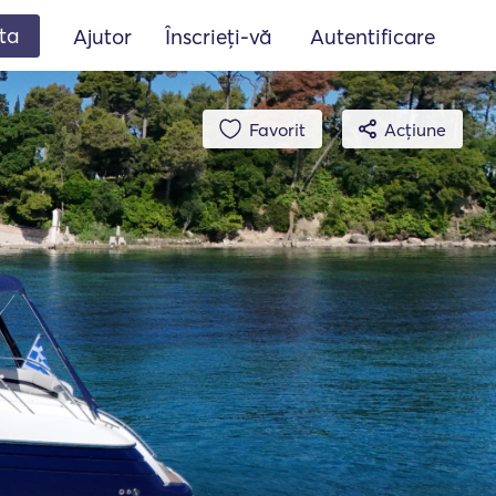
ta
Ajutor
Înscrieți-vă
Autentificare
Favorit
Acțiune