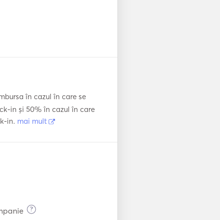
bursa în cazul în care se
ck-in și 50% în cazul în care
ck-in.
mai mult
?
ompanie