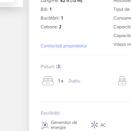
Lungime:
42 ft
(13 m)
Motoare
Băi:
1
Tipul de
Bucătării:
1
Consumu
Cabane:
2
Capacit
Capacita
Viteza m
Contactați proprietarul
Paturi: (
3
)
1 x
Dublu
Facilități:
Generator de
AC
energie