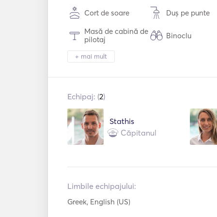
Cort de soare
Duș pe punte
Masă de cabină de
Binoclu
pilotaj
Sistem de
+ mai mult
Toaletă electrică
securitate
Frigider
Cuptor
Echipaj: (
2
)
Aparat de cafea
Plăci fierbinți
Stathis
Conexiune
Conexiune US
Căpitanul
auxiliară
Echipament de
Invertor de putere
snorkeling
Pilot automat
Bow Thruster
Limbile echipajului:
Greek, English (US)
Apărători
Ghiduri și hărți