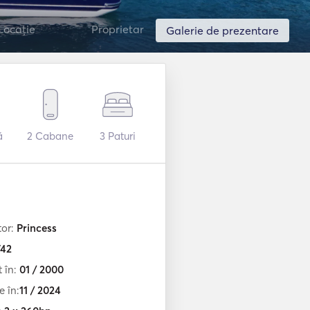
Locație
Proprietar
Galerie de prezentare
ă
2
Cabane
3
Paturi
tor:
Princess
42
t în:
01 / 2000
e în:
11 / 2024