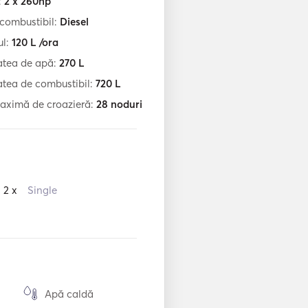
:
2 x 260hp
 combustibil:
Diesel
l:
120
L /ora
atea de apă:
270
L
tea de combustibil:
720
L
aximă de croazieră:
28
noduri
2 x
Single
Apă caldă