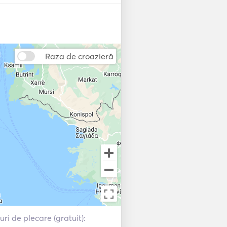
Radar
Fish Finder / Sonar
Raza de croazieră
uri de plecare (gratuit):