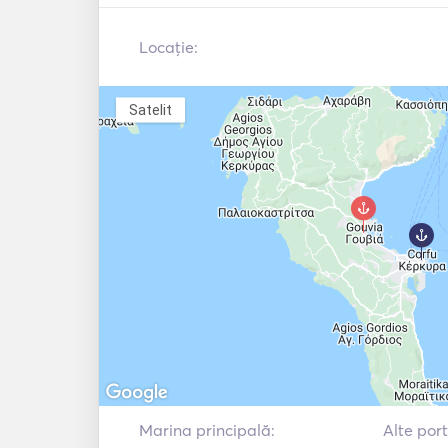
Sistem de
Veste de salvare
navigație
Locație:
Stație meteo
VHF
Satelit
Marina principală:
Alte port