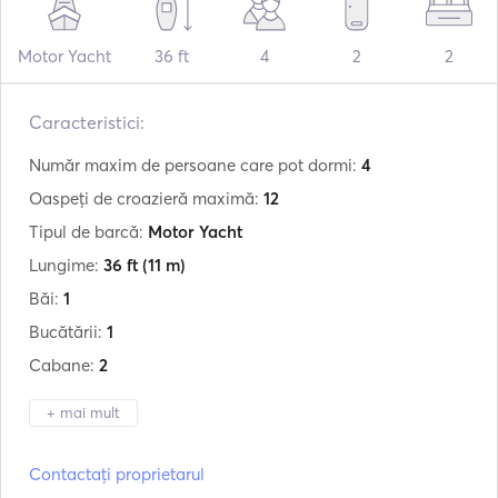
Motor Yacht
36 ft
4
2
2
Caracteristici:
Număr maxim de persoane care pot dormi:
4
Oaspeți de croazieră maximă:
12
Tipul de barcă:
Motor Yacht
Lungime:
36 ft
(11 m)
Băi:
1
Bucătării:
1
Cabane:
2
+ mai mult
Producător:
Ocean Master
Contactați proprietarul
Model:
34