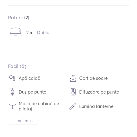
Construit în:
10 / 2010
Reparație în:
08 / 2010
Paturi: (
2
)
Motoare:
2 x 330hp
2 x
Dublu
Tipul de combustibil:
Diesel
Consumul:
90
L /ora
Capacitatea de apă:
300
L
Capacitatea de combustibil:
1200
L
Facilități:
Viteza maximă de croazieră:
27
noduri
Apă caldă
Cort de soare
Duș pe punte
Difuzoare pe punte
Masă de cabină de
Lumina lanternei
pilotaj
Toaletă electrică
Sistem de securitate
+ mai mult
Congelator
Frigider