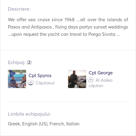
Descriere:  
Tacâmuri / Pahare /
Aparat de cafea
Farfurii
We offer sea cruise since 1968 ...all over the islands of 
Producător de gheață
TV
Paxos and Antipaxos , fising days partys sunset weddings 
...upon request the yacht can travel to Parga Sivota ...
WiFi
Panouri solare
Echipament de
Invertor de putere
scufundare
Echipaj: (
2
)
Barca cu vâsle
Placă de surf
Cpt George
Cpt Spyros
Sistem automat de
Al doilea
AIS / NAVTEX
Căpitanul
stingere a incendiilor
căpitan
Pilot automat
Bow Thruster
Ancoră electrică
Tun de semnalizare
Limbile echipajului:
Extinctoare de incendiu
Greek, English (US), French, Italian
Ghiduri și hărți
portabile