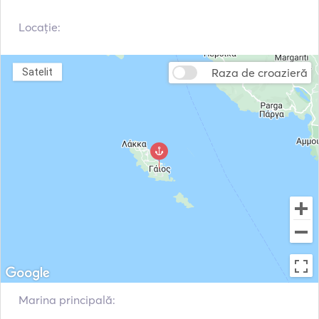
Veste de salvare
Radar
Locație:
Stație meteo
Motor exterior
VHF
Trolii electrice
Raza de croazieră
Satelit
Fish Finder / Sonar
Marina principală: