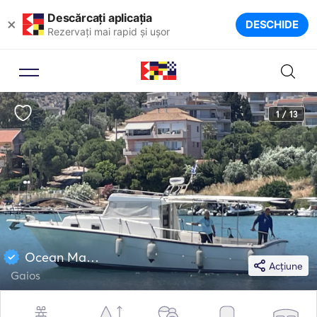
Descărcați aplicația
×
DESCHIDE
Rezervați mai rapid și ușor
1 / 13
Ocean Master 36
Acțiune
Gaios