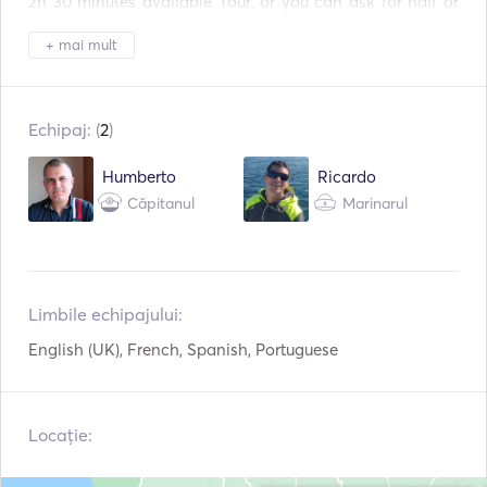
2h 30 minutes available Tour, or you can ask for half or 
VHF
Fish Finder / Sonar
full day. 
+ mai mult
Echipaj: (
2
)
Humberto
Ricardo
Căpitanul
Marinarul
Limbile echipajului:
English (UK), French, Spanish, Portuguese
Locație: