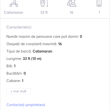
Catamaran
33 ft
16
1
Caracteristici:
Număr maxim de persoane care pot dormi:
0
Oaspeți de croazieră maximă:
16
Tipul de barcă:
Catamaran
Lungime:
33 ft
(10 m)
Băi:
1
Bucătării:
0
Cabane:
1
+ mai mult
Producător:
Nautiber
Contactați proprietarul
Model:
Catamaran