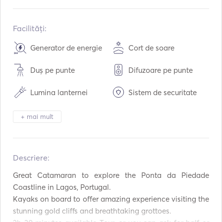
Construit în:
01 / 2017
Motoare:
2 x 150hp
Facilități:
Tipul de combustibil:
Benzină
Generator de energie
Cort de soare
Consumul:
130
L /ora
Duș pe punte
Difuzoare pe punte
Capacitatea de apă:
120
L
Capacitatea de combustibil:
300
L
Lumina lanternei
Sistem de securitate
Viteza maximă de croazieră:
20
noduri
Mp3 Player / Radio /
WiFi
+ mai mult
CD
Echipament de
Kayak
snorkeling
Descriere:  
Apărători
Tun de semnalizare
Great Catamaran to explore the Ponta da Piedade 
Veste de salvare
Sistem de navigație
Coastline in Lagos, Portugal.

Kayaks on board to offer amazing experience visiting the 
Trolii electrice
Motor exterior
stunning gold cliffs and breathtaking grottoes.
