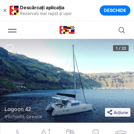
Descărcați aplicația
×
DESCHIDE
Rezervați mai rapid și ușor
1 / 23
Lagoon 42
Acțiune
Vlichada, Greece