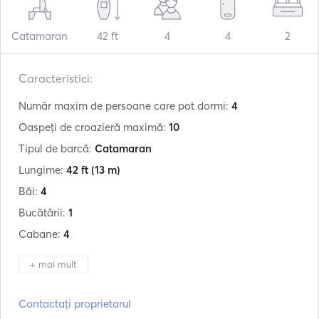
Catamaran
42 ft
4
4
2
Caracteristici:
Număr maxim de persoane care pot dormi:
4
Oaspeți de croazieră maximă:
10
Tipul de barcă:
Catamaran
Lungime:
42 ft
(13 m)
Băi:
4
Bucătării:
1
Cabane:
4
+ mai mult
Producător:
Lagoon
Contactați proprietarul
Model:
420