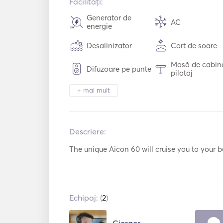
Facilități:
Generator de
AC
energie
Desalinizator
Cort de soare
Masă de cabin
Difuzoare pe punte
pilotaj
+ mai mult
Încălzire
Binoclu
Toaletă electrică
Congelator
Descriere:  
Cuptor cu
Cuptor
microunde
The unique Aicon 60 will cruise you to your 
Mașină de spălat
Aparat de cafe
vase
BBQ
Cocktail Bar
Echipaj: (
2
)
TV
WiFi
Giorgos