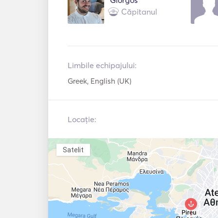
Mp3 Player / R
Conexiune USB
Căpitanul
/ CD
Consolă de jocuri
Mașină de spăl
Uscător de păr
Fier
Limbile echipajului:
Tuburi gonflabile /
Baston de pesc
Greek, English (UK)
Donuts
Echipament de
Jucării de plajă
snorkeling
Locație:
Schi nautic
Padel Board
Satelit
Pilot automat
Bow Thruster
Apărători
Tun de semnali
Extinctoare de
Veste de salva
incendiu portabile