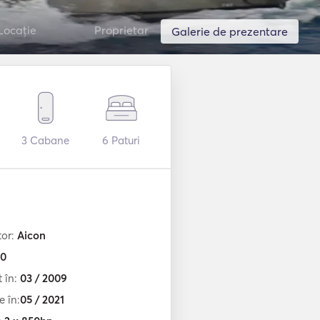
Locație
Proprietar
Galerie de prezentare
3
Cabane
6
Paturi
tor:
Aicon
0
t în:
03 / 2009
e în:
05 / 2021