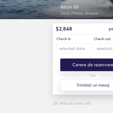
Aicon 60
Zeas, Pireas, Greece
$
2,848
p
Check-in
Check-out
Cerere de rezervar
sau
Trimiteți un mesaj
Marcați acest iaht