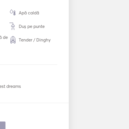
Apă caldă
Duș pe punte
ă de
Tender / Dinghy
Lumina lanternei
Frigider
Tacâmuri / Pahare
/ Farfurii
best dreams 
Producător de
a
gheață
Plăci fierbinți
Conexiune
auxiliară