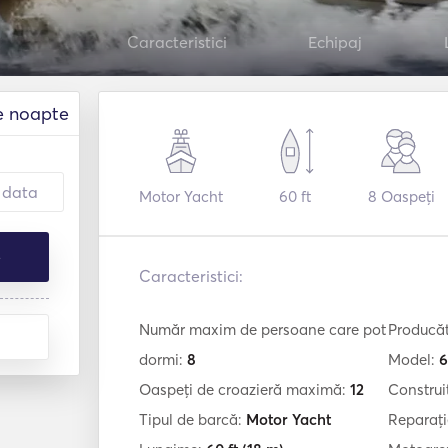
Caracteristici
Echipaj
e noapte
Motor Yacht
60 ft
8
Oaspeți
e
Caracteristici:
Număr maxim de persoane care pot
Producă
dormi:
8
Model:
6
Oaspeți de croazieră maximă:
12
Construi
Tipul de barcă:
Motor Yacht
Reparați