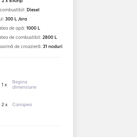
:
2 x 850hp
 combustibil:
Diesel
l:
300
L /ora
atea de apă:
1000
L
tea de combustibil:
2800
L
aximă de croazieră:
31
noduri
Regina
1 x
dimensiune
2 x
Canapea