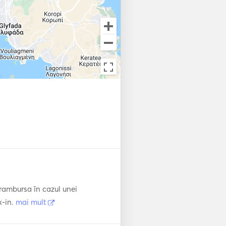
Trolii electrice
onar
rambursa în cazul unei
k-in.
mai mult