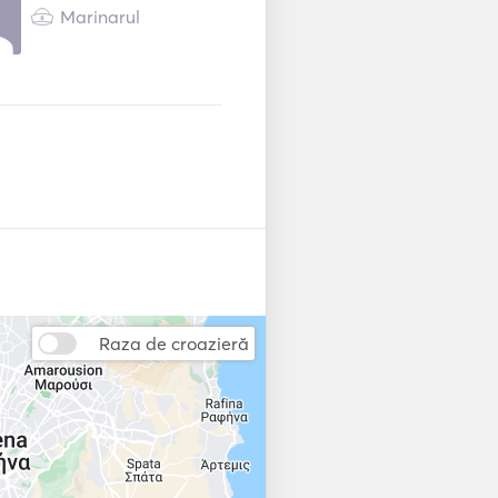
adio
Marinarul
DVD player
at
Uscător
TV prin satelit
uit
Wakeboard
Echipament de
scufundare
Sistem automat de
stingere a
incendiilor
Raza de croazieră
Ancoră electrică
zare
Ghiduri și hărți
Sistem de
re
navigație