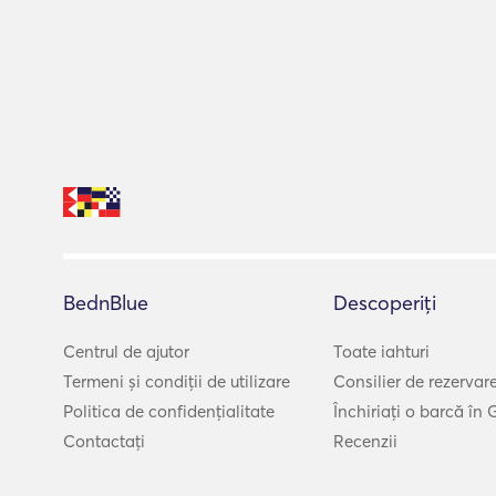
BednBlue
Descoperiți
Centrul de ajutor
Toate iahturi
Termeni și condiții de utilizare
Consilier de rezervar
Politica de confidențialitate
Închiriați o barcă în 
Contactați
Recenzii