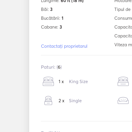
Lungime:
60 ft
(18 m)
Motoare
Băi:
3
Tipul de
Bucătării:
1
Consumu
Cabane:
3
Capacit
Capacita
Viteza m
Contactați proprietarul
Paturi: (
6
)
1 x
King Size
2 x
Single