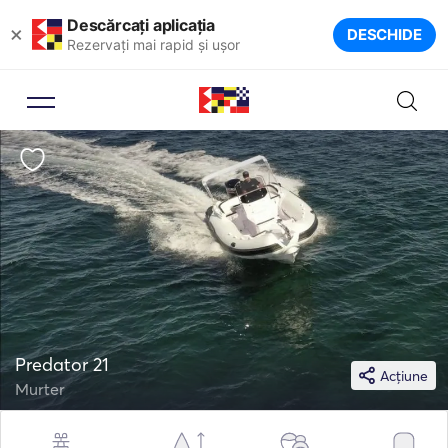
Descărcați aplicația
×
DESCHIDE
Rezervați mai rapid și ușor
Predator 21
Acțiune
Murter