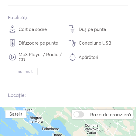
Construit în:
01 / 2022
Motoare:
1 x 150hp
Facilități:
Tipul de combustibil:
Benzină
Cort de soare
Duș pe punte
Capacitatea de apă:
50
L
Difuzoare pe punte
Conexiune USB
Capacitatea de combustibil:
165
L
Mp3 Player / Radio /
Apărători
CD
Extinctoare de incendiu
+ mai mult
Tun de semnalizare
portabile
Veste de salvare
Sistem de navigație
Locație:
Raza de croazieră
Satelit