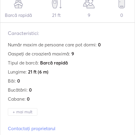
Barcă rapidă
21 ft
9
0
Caracteristici:
Număr maxim de persoane care pot dormi:
0
Oaspeți de croazieră maximă:
9
Tipul de barcă:
Barcă rapidă
Lungime:
21 ft
(6 m)
Băi:
0
Bucătării:
0
Cabane:
0
+ mai mult
Producător:
Predator
Contactați proprietarul
Model:
650