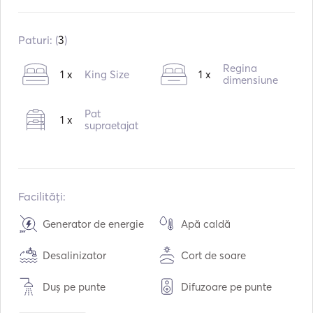
Motoare:
2 x 840hp
Tipul de combustibil:
Diesel
Paturi: (
3
)
Regina
1 x
King Size
1 x
dimensiune
Pat
1 x
supraetajat
Facilități:
Generator de energie
Apă caldă
Desalinizator
Cort de soare
Duș pe punte
Difuzoare pe punte