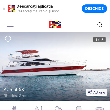
Descărcați aplicația
×
DESCHIDE
Rezervați mai rapid și ușor
1 / 17
Azimut 58
Acțiune
Rhodes, Greece