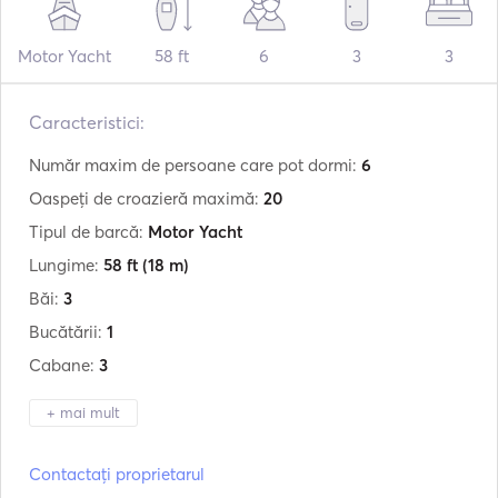
Motor Yacht
58 ft
6
3
3
Caracteristici:
Număr maxim de persoane care pot dormi:
6
Oaspeți de croazieră maximă:
20
Tipul de barcă:
Motor Yacht
Lungime:
58 ft
(18 m)
Băi:
3
Bucătării:
1
Cabane:
3
+ mai mult
Producător:
Azimut
Contactați proprietarul
Construit în:
01 / 1999