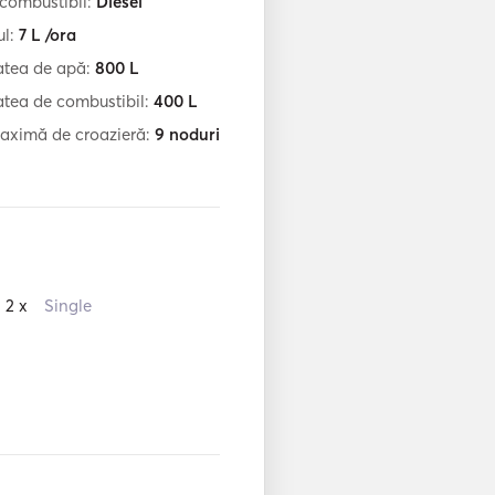
 combustibil:
Diesel
l:
7
L /ora
atea de apă:
800
L
tea de combustibil:
400
L
aximă de croazieră:
9
noduri
2 x
Single