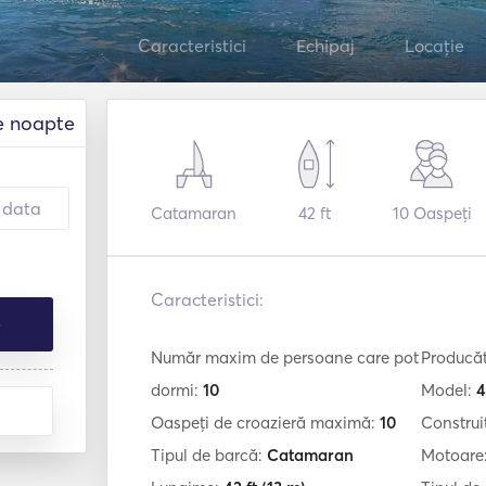
Caracteristici
Echipaj
Locație
e noapte
Catamaran
42 ft
10
Oaspeți
Caracteristici:
e
Număr maxim de persoane care pot
Producă
dormi:
10
Model:
4
Oaspeți de croazieră maximă:
10
Construi
Tipul de barcă:
Catamaran
Motoare