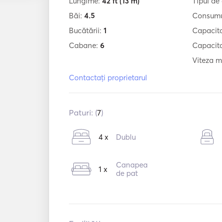
Lungime:
42 ft
(13 m)
Tipul de
Băi:
4.5
Consumu
Bucătării:
1
Capacit
Cabane:
6
Capacita
Viteza m
Contactați proprietarul
Paturi: (
7
)
4 x
Dublu
Canapea
1 x
de pat