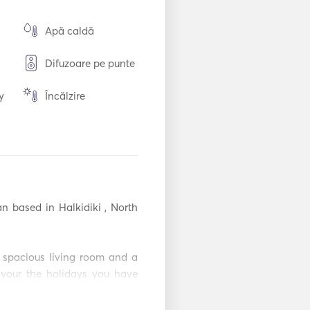
Apă caldă
Difuzoare pe punte
y
Încălzire
ei
Toaletă electrică
Frigider
are
Aparat de cafea
 based in Halkidiki , North 
WiFi
Mp3 Player / Radio
 spacious living room and a 
B
/ CD
 your the holidays you have 
Jucării de plajă