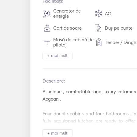
Facilități:
Generator de
AC
energie
Cort de soare
Duș pe punte
Masă de cabină de
Tender / Dingh
pilotaj
+ mai mult
Binoclu
Lumina lantern
Sistem de
Congelator
securitate
Descriere:  
Tacâmuri / Pah
Cuptor
/ Farfurii
A unique , comfortable and luxury catamaran
Aegean . 

Plăci fierbinți
TV
Conexiune
Four double cabins and four bathrooms , a
Conexiune US
auxiliară
fully eqquipped kitchen are ready to offer
Echipament de
been dreaming.

Baston de pescuit
snorkeling
+ mai mult