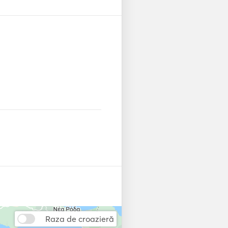
dition , Dinghy with outboard 
Raza de croazieră