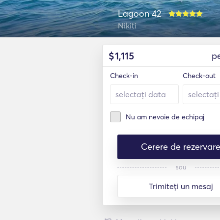
Lagoon 42
Nikiti
$
1,115
p
Check-in
Check-out
Nu am nevoie de echipaj
Cerere de rezervar
sau
Trimiteți un mesaj