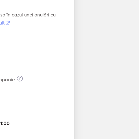
a în cazul unei anulări cu
ult
?
ompanie
21:00