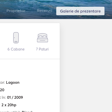
Proprietar
Recenzii
Galerie de prezentare
6
Cabane
7
Paturi
tor:
Lagoon
20
t în:
01 / 2009
:
2 x 20hp