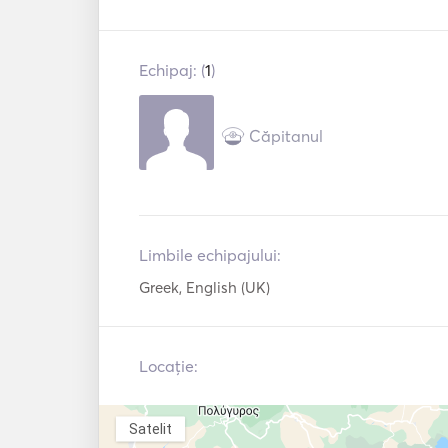
Extra equipment : Electric generator , Air con
engine , Microwave , Refrigerator and freezer 
Echipaj: (
1
)
Căpitanul
Limbile echipajului:
Greek, English (UK)
Locație:
Satelit