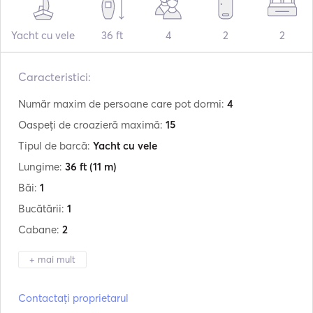
Yacht cu vele
36 ft
4
2
2
Caracteristici:
Număr maxim de persoane care pot dormi:
4
Oaspeți de croazieră maximă:
15
Tipul de barcă:
Yacht cu vele
Lungime:
36 ft
(11 m)
Băi:
1
Bucătării:
1
Cabane:
2
+ mai mult
Producător:
M/Y
Contactați proprietarul
Model:
Wooden Boat 33ft