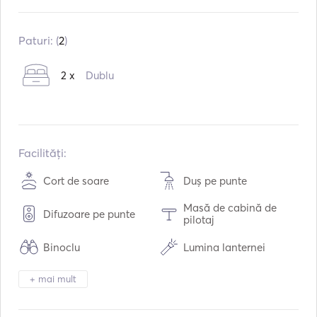
Construit în:
01 / 2000
Motoare:
1 x 155hp
Paturi: (
2
)
Tipul de combustibil:
Diesel
2 x
Dublu
Viteza maximă de croazieră:
10
noduri
Facilități:
Cort de soare
Duș pe punte
Masă de cabină de
Difuzoare pe punte
pilotaj
Binoclu
Lumina lanternei
Toaletă electrică
Frigider
+ mai mult
Tacâmuri / Pahare /
BBQ