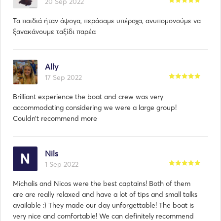
20 Sep 2022
Τα παιδιά ήταν άψογα, περάσαμε υπέροχα, ανυπομονούμε να
ξανακάνουμε ταξίδι παρέα
Ally
17 Sep 2022
Brilliant experience the boat and crew was very
accommodating considering we were a large group!
Couldn’t recommend more
Nils
1 Sep 2022
Michalis and Nicos were the best captains! Both of them
are are really relaxed and have a lot of tips and small talks
available :) They made our day unforgettable! The boat is
very nice and comfortable! We can definitely recommend