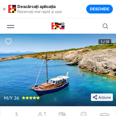
Descărcați aplicația
×
DESCHIDE
Rezervați mai rapid și ușor
1 / 13
M/Y 36
Acțiune