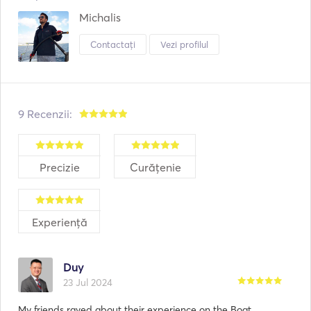
Michalis
Contactați
Vezi profilul
9 Recenzii:
Precizie
Curățenie
Experiență
Duy
23 Jul 2024
My friends raved about their experience on the Boat.