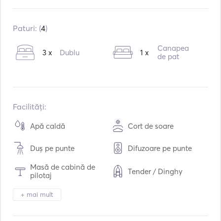
Construit în:
02 / 2022
Motoare:
1 x 45hp
Paturi: (
4
)
Tipul de combustibil:
Diesel
Canapea
3 x
Dublu
1 x
Capacitatea de apă:
530
L
de pat
Capacitatea de combustibil:
200
L
Facilități:
Apă caldă
Cort de soare
Duș pe punte
Difuzoare pe punte
Masă de cabină de
Tender / Dinghy
pilotaj
Binoclu
Lumina lanternei
+ mai mult
Toaletă electrică
Congelator