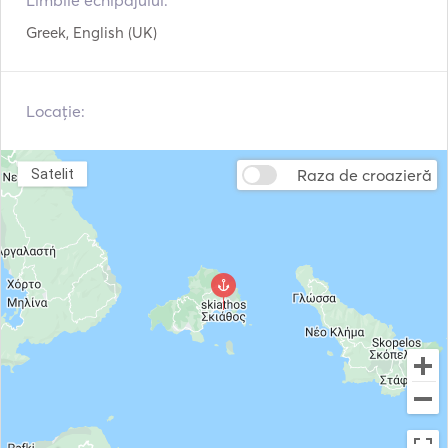
Limbile echipajului:
Motor exterior
VHF
Greek, English (UK)
Locație:
Raza de croazieră
Satelit