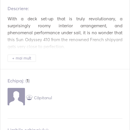
Descriere:  
Frigider
Cuptor
With a deck set-up that is truly revolutionary, a 
Tacâmuri / Pahare /
Plăci fierbinți
surprisingly roomy interior arrangement, and 
Farfurii
phenomenal performance under sail, it is no wonder that 
Mp3 Player / Radio /
Conexiune USB
this Sun Odyssey 410 from the renowned French shipyard 
CD
gets very close to perfection.
Echipament de
Panouri solare
snorkeling
+ mai mult
Padel Board
Pilot automat
Ancoră electrică
Apărători
Echipaj: (
1
)
Tun de semnalizare
Ghiduri și hărți
Căpitanul
Extinctoare de incendiu
Veste de salvare
portabile
Sistem de navigație
Trolii electrice