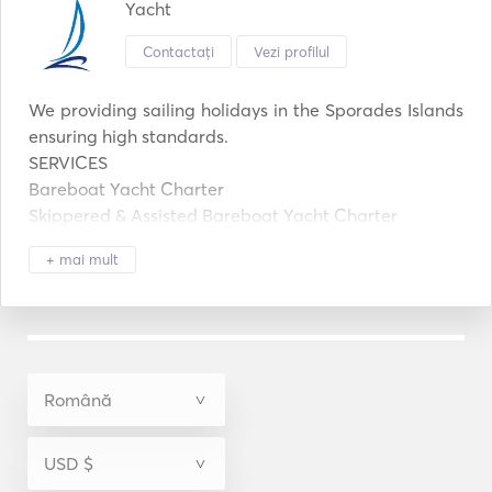
Yacht
Contactați
Vezi profilul
We providing sailing holidays in the Sporades Islands 
ensuring high standards. 

SERVICES

Bareboat Yacht Charter

Skippered & Assisted Bareboat Yacht Charter

Cabin Charter & Adventure Sailing Holidays

+ mai mult
Sail And Stay Sailing Holidays

Learn To Sail Sailing Holidays