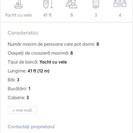
Yacht cu vele
41 ft
8
3
4
Caracteristici:
Număr maxim de persoane care pot dormi:
8
Oaspeți de croazieră maximă:
8
Tipul de barcă:
Yacht cu vele
Lungime:
41 ft
(12 m)
Băi:
3
Bucătării:
1
Cabane:
3
+ mai mult
Producător:
Jeanneau
Contactați proprietarul
Model:
Sun Odyssey 410