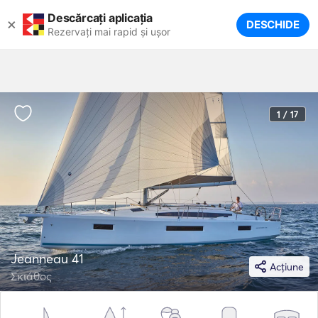
Descărcați aplicația
×
DESCHIDE
Rezervați mai rapid și ușor
1 / 17
Jeanneau 41
Acțiune
Σκιάθος