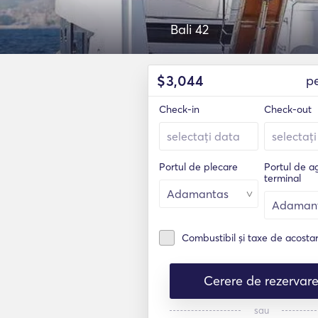
Bali 42
$
3,044
p
Check-in
Check-out
Portul de plecare
Portul de 
terminal
Combustibil și taxe de acosta
Cerere de rezervar
sau