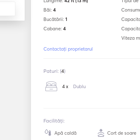
Lungime:
42 ft
(13 m)
Tipul de
Băi:
4
Consumu
Bucătării:
1
Capacit
Cabane:
4
Capacita
Viteza m
Contactați proprietarul
Paturi: (
4
)
4 x
Dublu
Facilități:
Apă caldă
Cort de soare