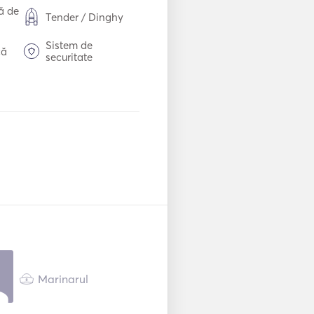
ă de
Tender / Dinghy
Sistem de
că
securitate
Cuptor
Mp3 Player / Radio
B
/ CD
AIS / NAVTEX
Tun de semnalizare
Veste de salvare
ile
VHF
Marinarul