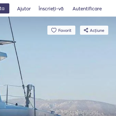
ta
Ajutor
Înscrieți-vă
Autentificare
Favorit
Acțiune