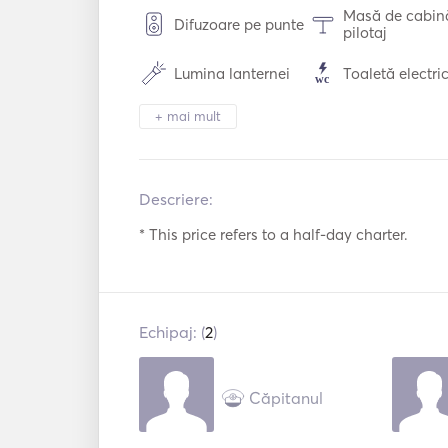
Masă de cabin
Difuzoare pe punte
pilotaj
Lumina lanternei
Toaletă electri
+ mai mult
Congelator
Frigider
Tacâmuri / Pahare
Conexiune US
/ Farfurii
Descriere:  
Echipament de
Barca cu vele
snorkeling
* This price refers to a half-day charter. 
Pilot automat
Apărători
Extinctoare de
Ghiduri și hărți
incendiu portab
Echipaj: (
2
)
Sistem de
Motor exterior
navigație
Căpitanul
Trolii electrice