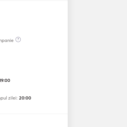
?
ompanie
19:00
ul zilei:
20:00