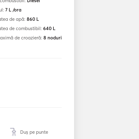
 combustibil:
Diesel
l:
7
L /ora
atea de apă:
860
L
tea de combustibil:
640
L
aximă de croazieră:
8
noduri
Duș pe punte