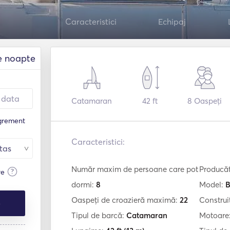
Caracteristici
Echipaj
e noapte
Catamaran
42 ft
8
Oaspeți
agrement
Caracteristici:
Număr maxim de persoane care pot
Producă
?
re
dormi:
8
Model:
B
Oaspeți de croazieră maximă:
22
Construi
e
Tipul de barcă:
Catamaran
Motoare