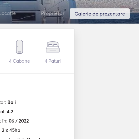
Locație
Proprietar
Galerie de prezentare
4
Cabane
4
Paturi
tor:
Bali
ali 4.2
t în:
06 / 2022
:
2 x 45hp