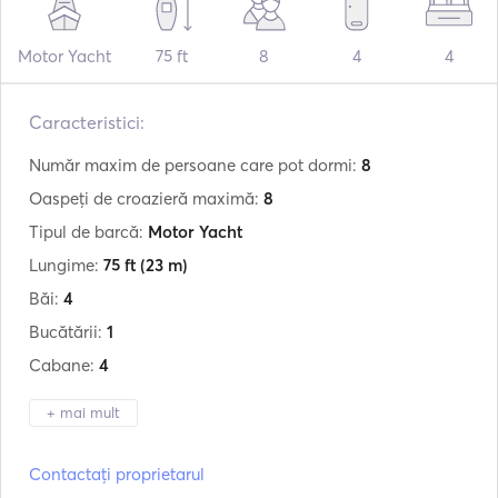
Motor Yacht
75 ft
8
4
4
Caracteristici:
Număr maxim de persoane care pot dormi:
8
Oaspeți de croazieră maximă:
8
Tipul de barcă:
Motor Yacht
Lungime:
75 ft
(23 m)
Băi:
4
Bucătării:
1
Cabane:
4
+ mai mult
Producător:
Evolution Yachts
Contactați proprietarul
Model:
Evo 23