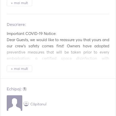
Aparat de cafea
Producător de gheață
+ mai mult
BBQ
Plăci fierbinți
Descriere:  
Prăjitor de pâine
TV
Important COVID-19 Notice:

TV prin satelit
WiFi
Dear Guests, we would like to reassure you that yours and 
our crew's safety comes first! Owners have adopted 
Conexiune auxiliară
Conexiune USB
preventive measures that will be taken prior to every 
embarkation: a certified space disinfection with 
Mp3 Player / Radio /
DVD player
CD
nebulization; biological treatment of all yacht clothing, 
+ mai mult
linen etc; crew medical checks for COVID-19. Till then, 
Consolă de jocuri
Jetski
stay safe and plan your next yachting vacation with us!

Tuburi gonflabile /
Kayak
Donuts
Echipaj: (
1
)
------------------------------------------------------------------
----------------

Jucării de plajă
For weekly charters, we offer an extra day and two full 
Căpitanul
meals.

------------------------------------------------------------------