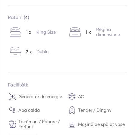
Construit în:
06 / 2007
Motoare:
2 x 1675hp
Paturi: (
4
)
Tipul de combustibil:
Diesel
Regina
1 x
King Size
1 x
Consumul:
480
L /ora
dimensiune
Capacitatea de apă:
1200
L
2 x
Dublu
Capacitatea de combustibil:
6200
L
Viteza maximă de croazieră:
22
noduri
Facilități:
Generator de energie
AC
Apă caldă
Tender / Dinghy
Tacâmuri / Pahare /
Mașină de spălat vase
Farfurii