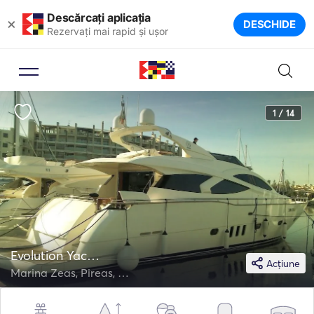
Descărcați aplicația
×
DESCHIDE
Rezervați mai rapid și ușor
1 / 14
Evolution Yachts 75
Acțiune
Marina Zeas, Pireas, Greece