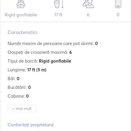
Rigid gonflabile
17 ft
6
0
Caracteristici:
Număr maxim de persoane care pot dormi:
0
Oaspeți de croazieră maximă:
6
Tipul de barcă:
Rigid gonflabile
Lungime:
17 ft
(5 m)
Băi:
0
Bucătării:
0
Cabane:
0
+ mai mult
Producător:
Hidrosport
Contactați proprietarul
Model:
565