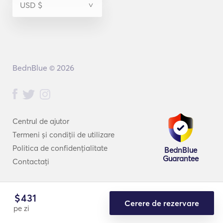
BednBlue © 2026
Centrul de ajutor
Termeni și condiții de utilizare
Politica de confidențialitate
BednBlue
Guarantee
Contactați
$
431
Cerere de rezervare
pe zi