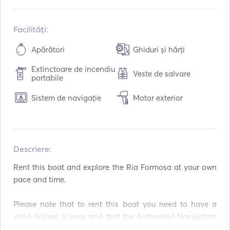
Construit în:
05 / 2026
Motoare:
1 x 60hp
Facilități:
Tipul de combustibil:
Benzină
Apărători
Ghiduri și hărți
Consumul:
15
L /ora
Extinctoare de incendiu
Veste de salvare
Capacitatea de combustibil:
90
L
portabile
Viteza maximă de croazieră:
26
noduri
Sistem de navigație
Motor exterior
Descriere:  
Rent this boat and explore the Ria Formosa at your own 
pace and time. 

Please note that to rent this boat you need to have a 
valid skipper license and that the Authorized Navigation 
Area is only inside the Ria Formosa Lagoon and exit to 