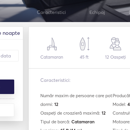
Caracteristici
Echipaj
e noapte
Catamaran
45 ft
12
Oaspeți
Caracteristici:
e
Număr maxim de persoane care pot
Producă
dormi:
12
Model:
4
Oaspeți de croazieră maximă:
12
Construi
Tipul de barcă:
Catamaran
Motoare