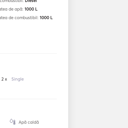
 combustibil:
Diesel
atea de apă:
1000
L
tea de combustibil:
1000
L
2 x
Single
Apă caldă