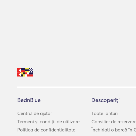
BednBlue
Descoperiți
Centrul de ajutor
Toate iahturi
Termeni și condiții de utilizare
Consilier de rezervar
Politica de confidențialitate
Închiriați o barcă în 