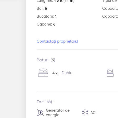
Lungime:
45 ft
(14 m)
Tipul de
Băi:
6
Capacit
Bucătării:
1
Capacita
Cabane:
6
Contactați proprietarul
Paturi: (
6
)
4 x
Dublu
Facilități:
Generator de
AC
energie