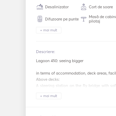
Desalinizator
Cort de soare
Masă de cabin
Difuzoare pe punte
pilotaj
+ mai mult
Încălzire
Binoclu
Sistem de
Toaletă electrică
securitate
Descriere:  
Frigider
Cuptor
Lagoon 450: seeing bigger

Aparat de cafea
TV
in terms of accommodation, deck areas, facili
Conexiune
Above decks:

Conexiune US
auxiliară
A steering station on the fly bridge with saf
Echipament de
perfect visibility and a large sunbathing area.
DVD player
snorkeling
+ mai mult
A spacious cockpit, again ideal for sunbathi
galley, with a ventilation panel.

a second cockpit, making best use of the forw