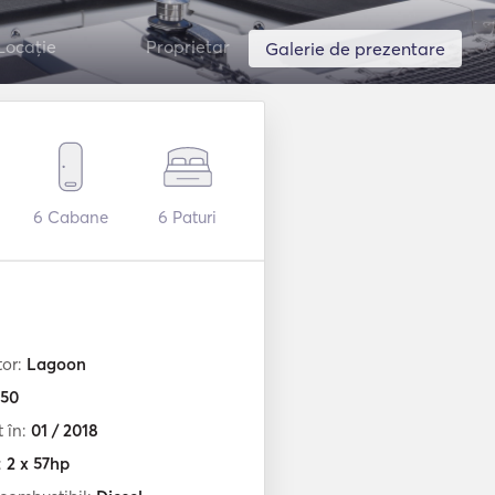
Locație
Proprietar
Galerie de prezentare
6
Cabane
6
Paturi
tor:
Lagoon
50
t în:
01 / 2018
:
2 x 57hp