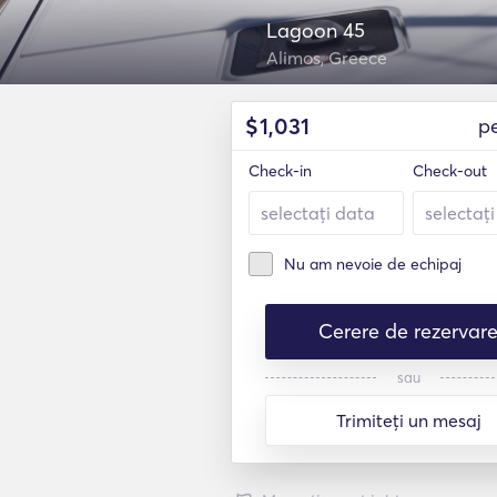
Lagoon 45
Alimos, Greece
$
1,031
p
Check-in
Check-out
Nu am nevoie de echipaj
Cerere de rezervar
sau
Trimiteți un mesaj