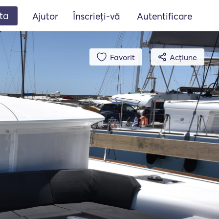
ta
Ajutor
Înscrieți-vă
Autentificare
Favorit
Acțiune