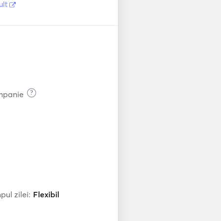
ult
?
ompanie
ul zilei:
Flexibil