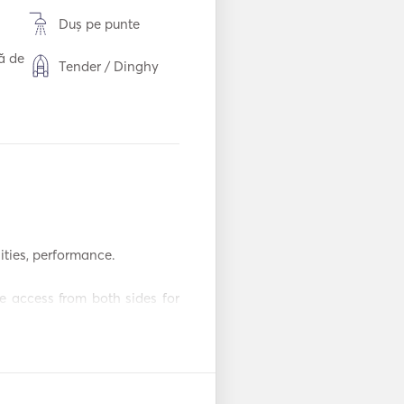
Duș pe punte
ă de
Tender / Dinghy
Lumina lanternei
Congelator
Tacâmuri / Pahare
/ Farfurii
WiFi
ties, performance.

Mp3 Player / Radio
B
/ CD
e access from both sides for 


ng, on the same level as the 
ard area.
