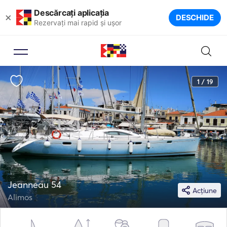
Descărcați aplicația
×
DESCHIDE
Rezervați mai rapid și ușor
1 / 19
Jeanneau 54
Acțiune
Alimos