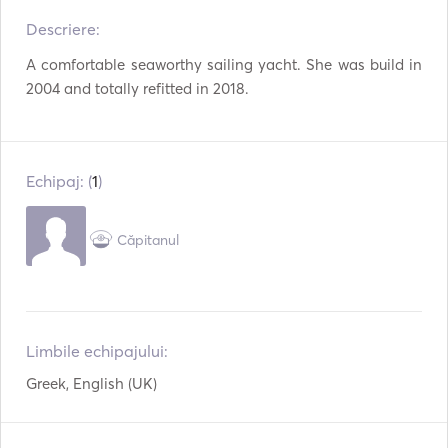
Descriere:  
Binoclu
Lumina lanternei
A comfortable seaworthy sailing yacht. She was build in 
Toaletă electrică
Congelator
2004 and totally refitted in 2018. 
Frigider
Cuptor cu microunde
Tacâmuri / Pahare /
Cuptor
Echipaj: (
1
)
Farfurii
Aparat de cafea
Plăci fierbinți
Căpitanul
Prăjitor de pâine
TV
WiFi
Conexiune auxiliară
Mp3 Player / Radio /
Limbile echipajului:
Conexiune USB
CD
Greek, English (UK)
DVD player
Uscător de păr
Echipament de