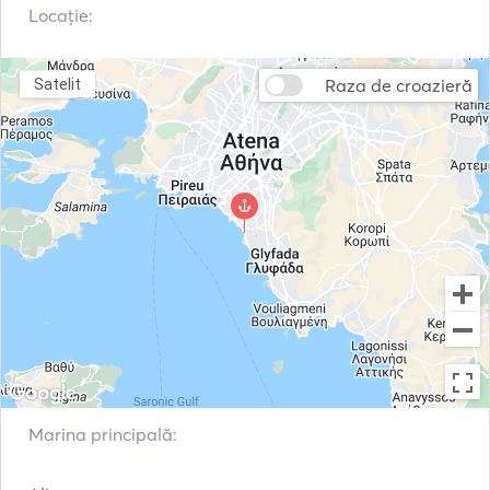
Padel Board
snorkeling
Locație:
Sala de sport
Fish Finder / Sonar
Raza de croazieră
Satelit
Marina principală: