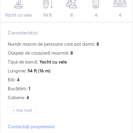
Yacht cu vele
54 ft
8
4
4
Caracteristici:
Număr maxim de persoane care pot dormi:
8
Oaspeți de croazieră maximă:
8
Tipul de barcă:
Yacht cu vele
Lungime:
54 ft
(16 m)
Băi:
4
Bucătării:
1
Cabane:
4
+ mai mult
Producător:
Jeanneau
Contactați proprietarul
Model:
Sun Odyssey 54 ds