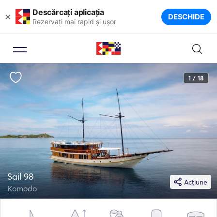
Descărcați aplicația
×
DESCHIDE
Rezervați mai rapid și ușor
1 / 18
Sail 98
Acțiune
Komodo