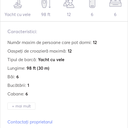
Yacht cu vele
98 ft
12
6
6
Caracteristici:
Număr maxim de persoane care pot dormi:
12
Oaspeți de croazieră maximă:
12
Tipul de barcă:
Yacht cu vele
Lungime:
98 ft
(30 m)
Băi:
6
Bucătării:
1
Cabane:
6
+ mai mult
Producător:
Sail
Contactați proprietarul
Model:
Wooden Phinisi Boat