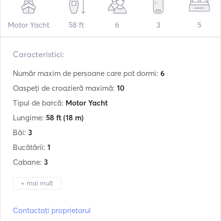
Motor Yacht
58 ft
6
3
5
Caracteristici:
Număr maxim de persoane care pot dormi:
6
Oaspeți de croazieră maximă:
10
Tipul de barcă:
Motor Yacht
Lungime:
58 ft
(18 m)
Băi:
3
Bucătării:
1
Cabane:
3
+ mai mult
Producător:
Pershing
Contactați proprietarul
Model:
56