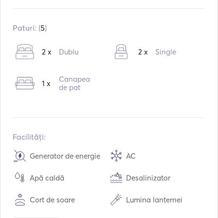
Construit în:
01 / 2007
Motoare:
2 x 1360hp
Paturi: (
5
)
Tipul de combustibil:
Diesel
2 x
Dublu
2 x
Single
Consumul:
390
L /ora
Viteza maximă de croazieră:
44
noduri
Canapea
1 x
de pat
Facilități:
Generator de energie
AC
Apă caldă
Desalinizator
Cort de soare
Lumina lanternei